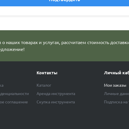
о наших товарах и услугах, рассчитаем стоимость доставк
едложение!
Контакты
Личный ка
ка
Каталог
Мои заказы
денциальности
Аренда инструмента
Личные дан
ое соглашение
Скупка инструмента
Подписка на