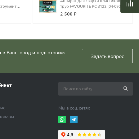
Аппарат для сварки пластиковых
струмент
труб FAVOURITE PC 3122 (04-09062)
kee C12 PXP (01-30062)
2 500 ₽
и в Ваш город и подготовим
Задать вопрос
бинет
ные
Мы в соц. сетях
 товары