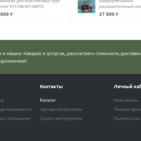
аяльник для пластиковых труб
Аккумуляторный
Dexter R1510B (07-04072)
расширительный ин
Milwau
 000 ₽
27 000 ₽
о наших товарах и услугах, рассчитаем стоимость доставк
едложение!
Контакты
Личный ка
ка
Каталог
Мои заказы
денциальности
Аренда инструмента
Личные дан
ое соглашение
Скупка инструмента
Подписка на