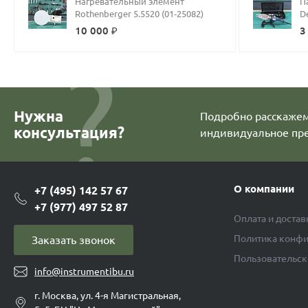
Нагревательный элемент
П
Rothenberger 5.5520 (01-25082)
10 000 ₽
3
Нужна
Подробно расскажем 
консультация?
индивидуальное пр
О компании
+7 (495) 142 57 67
+7 (977) 497 52 87
Оплата и достав
Политика конфи
Заказать звонок
Пользовательск
info@instrumentibu.ru
г. Москва, ул. 4-я Магистральная,