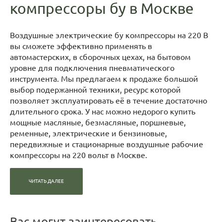
компрессоры бу в Москве
Воздушные электрические бу компрессоры на 220 В
вы сможете эффективно применять в
автомастерских, в сборочных цехах, на бытовом
уровне для подключения пневматического
инструмента. Мы предлагаем к продаже большой
выбор подержанной техники, ресурс которой
позволяет эксплуатировать её в течение достаточно
длительного срока. У нас можно недорого купить
мощные масляные, безмасляные, поршневые,
ременные, электрические и бензиновые,
передвижные и стационарные воздушные рабочие
компрессоры на 220 вольт в Москве.
Наша компания ведёт свою деятельность с 2007 года.
ЧИТАТЬ ДАЛЕЕ
Более 14 лет мы занимаемся продажей новых и б у
воздушных компрессоров и другого оборудования,
давая возможность компаниям и частным лицам
сэкономить на строительстве и снизить затраты
Вас могут заинтересовать