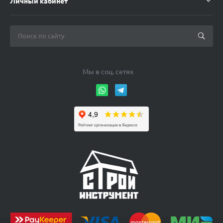
Личный кабинет
только для частных лиц и небольших цехов, но и для
предприятий, которые желают снизить
производственные затраты. Покупка компрессоров
воздуха по объявлениям на нашем сайте – это также
возможность отремонтировать изношенное или
сломанное оборудование, используя доступные
Мы в соц. сетях
запчасти.
Сколько стоит
подержанный компрессор?
Стоимость оборудования напрямую зависит от
технических характеристик, степени износа. Мы
гарантируем, что все модели, реализуемые через
сайт, находятся в рабочем состоянии и способны
выполнять свои функции. Только здесь вы сможете
купить электрический воздушный гаражный
компрессор б/у 220 В по низкой цене.