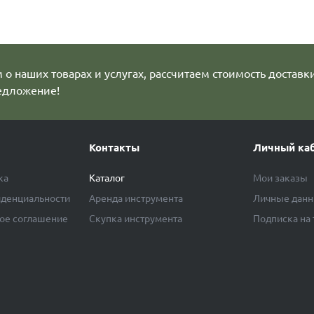
о наших товарах и услугах, рассчитаем стоимость доставк
едложение!
Контакты
Личный ка
ка
Каталог
Мои заказы
денциальности
Аренда инструмента
Личные дан
ое соглашение
Скупка инструмента
Подписка на