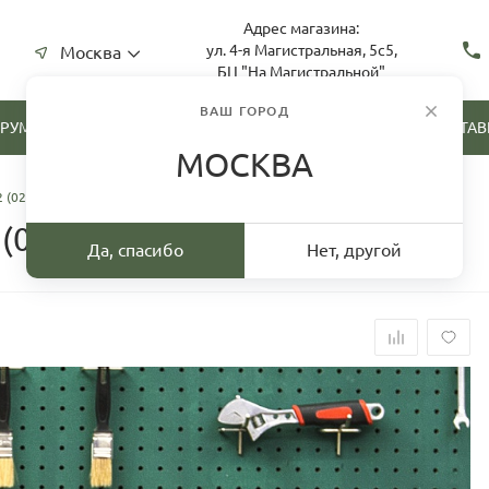
Адрес магазина:
ул. 4-я Магистральная, 5с5,
Москва
БЦ "На Магистральной"
ВАШ ГОРОД
ТРУМЕНТА
СКУПКА ИНСТРУМЕНТА
ДОСТАВ
МОСКВА
2 (02-05103)
 (02-05103)
Да, спасибо
Нет, другой