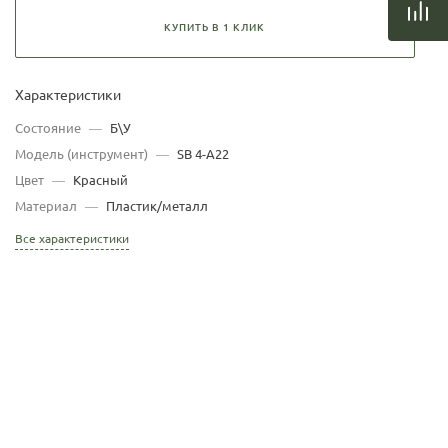
КУПИТЬ В 1 КЛИК
Характеристики
Состояние
—
Б\У
Модель (инструмент)
—
SB 4-A22
Цвет
—
Красный
Материал
—
Пластик/металл
Все характеристики