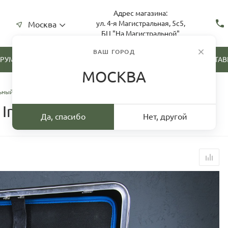
Адрес магазина:
ул. 4-я Магистральная, 5с5,
Москва
БЦ "На Магистральной"
ВАШ ГОРОД
ТРУМЕНТА
СКУПКА ИНСТРУМЕНТА
ДОСТАВ
МОСКВА
ный кейс B&W International (02-31072)
nternational (02-31072)
Да, спасибо
Нет, другой